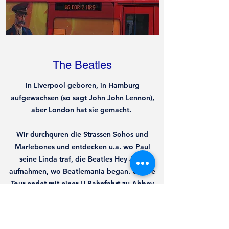
The Beatles
In Liverpool geboren, in Hamburg
aufgewachsen (so sagt John John Lennon),
aber London hat sie gemacht.
Wir durchquren die Strassen Sohos und
Marlebones und entdecken u.a. wo Paul
seine Linda traf, die Beatles Hey Jude
aufnahmen, wo Beatlemania began. Unsere
Tour endet mit einer U-Bahnfahrt zu Abbey
Road Studios und dem berühmten
Zebrastreifen.
Geh zurück