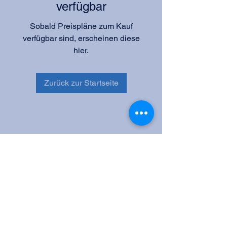
verfügbar
Sobald Preispläne zum Kauf
verfügbar sind, erscheinen diese
hier.
Zurück zur Startseite
+44 7502 305 027
theresa.hunt.london@icloud.com